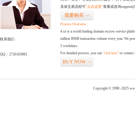
具体交易流程可
“点击这里”
查看或咨询support@
我要购买
>>
Process Overview:
4.cn is a world leading domain escrow service plat
million RMB transaction volume every year. We promi
联系我们
5 workdays.
For detailed process, you can
“visit here”
or contact
QQ：2726103981
BUY NOW
>>
Copyright © 1998 -2025 www