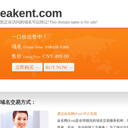
eakent.com
您正在访问的域名可以转让!This domain name is for sale!
一口价出售中！
域名
eakent.com
Domain Name:
售价
CNY 499.00
Listing Price:
立即购买
BUY NOW
>>
>>
域名交易方式：
通过金名网(4.cn) 中介交易
金名网(4.cn)是全球领先的域名交易服务机
简单、安全、专业的第三方服务！ 为了保证交